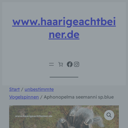
Zum
Inhalt
www.haarigeachtbei
springen
ner.de
Facebook
Instagram
Start
/
unbestimmte
Vogelspinnen
/ Aphonopelma seemanni sp.blue