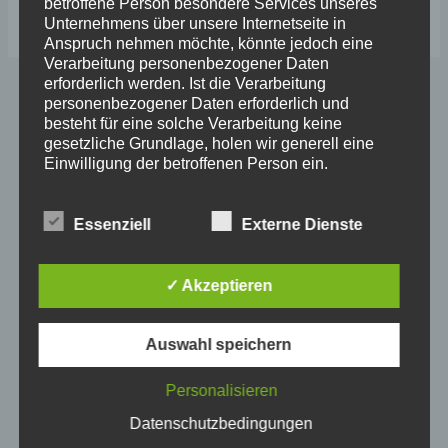
betroffene Person besondere Services unseres
Unternehmens über unsere Internetseite in
Anspruch nehmen möchte, könnte jedoch eine
Verarbeitung personenbezogener Daten
erforderlich werden. Ist die Verarbeitung
personenbezogener Daten erforderlich und
besteht für eine solche Verarbeitung keine
gesetzliche Grundlage, holen wir generell eine
Bei den
Einwilligung der betroffenen Person ein.
aktuellen
Nachttemperaturen
ist
Die Verarbeitung personenbezogener Daten,
beispielsweise des Namens, der Anschrift, E-Mail-
Versand möglich.
Der
Essenziell
Externe Dienste
Adresse oder Telefonnummer einer betroffenen
Mindestbestellwert ist
Person, erfolgt stets im Einklang mit der
Datenschutz-Grundverordnung und in
✓ Akzeptieren
inkl.Versand 40,00 €
Übereinstimmung mit den für uns geltenden
landesspezifischen Datenschutzbestimmungen.
Mittels dieser Datenschutzerklärung möchte unser
Auswahl speichern
Suche
Unternehmen die Öffentlichkeit über Art, Umfang
und Zweck der von uns erhobenen, genutzten und
Suche
Personalisieren
verarbeiteten personenbezogenen Daten
informieren. Ferner werden betroffene Personen
Datenschutzbedingungen
3
Männchen
3
mittels dieser Datenschutzerklärung über die ihnen