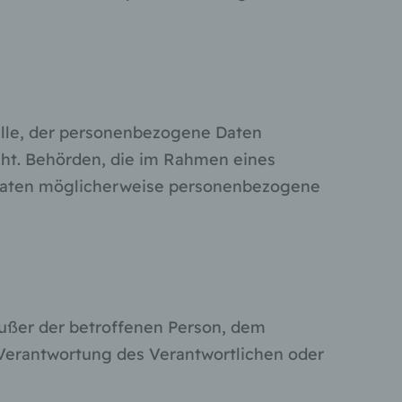
hen,
ng,
essen,
ser
telle, der personenbezogene Daten
cht. Behörden, die im Rahmen eines
aten
e
aaten möglicherweise personenbezogene
fern
n und
e
esen
 außer der betroffenen Person, dem
 Verantwortung des Verantwortlichen oder
ie