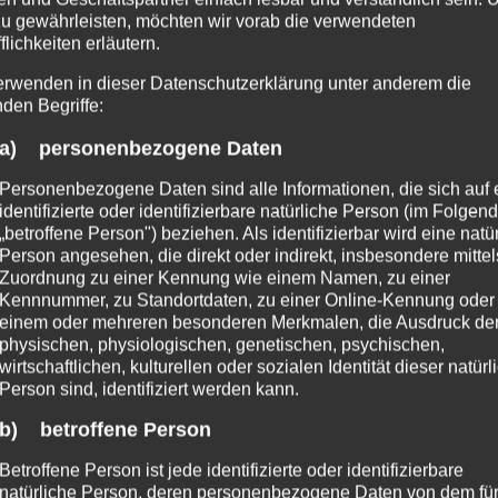
 Markierung gespeicherter personenbezogener Daten
zu gewährleisten, möchten wir vorab die verwendeten
flichkeiten erläutern.
erwenden in dieser Datenschutzerklärung unter anderem die
nden Begriffe:
a) personenbezogene Daten
Personenbezogene Daten sind alle Informationen, die sich auf 
ten Verarbeitung personenbezogener Daten, die dari
identifizierte oder identifizierbare natürliche Person (im Folgen
ersönliche Aspekte, die sich auf eine natürliche 
„betroffene Person") beziehen. Als identifizierbar wird eine natü
Person angesehen, die direkt oder indirekt, insbesondere mittel
rtschaftlicher Lage, Gesundheit, persönlicher Vorli
Zuordnung zu einer Kennung wie einem Namen, zu einer
natürlichen Person zu analysieren oder vorherzusag
Kennnummer, zu Standortdaten, zu einer Online-Kennung oder
einem oder mehreren besonderen Merkmalen, die Ausdruck de
physischen, physiologischen, genetischen, psychischen,
wirtschaftlichen, kulturellen oder sozialen Identität dieser natür
Person sind, identifiziert werden kann.
b) betroffene Person
g personenbezogener Daten in einer Weise, auf we
n nicht mehr einer spezifischen betroffenen Perso
Betroffene Person ist jede identifizierte oder identifizierbare
natürliche Person, deren personenbezogene Daten von dem für