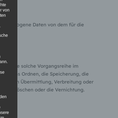
chte
r von
ten
ersonenbezogene Daten von dem für die
.
ische
n
ann.
oder jede solche Vorgangsreihe im
ise
ion, das Ordnen, die Speicherung, die
g durch Übermittlung, Verbreitung oder
g, das Löschen oder die Vernichtung.
 den
e
nsere
 Um