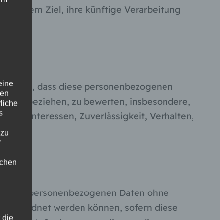
 mit dem Ziel, ihre künftige Verarbeitung
eine
n besteht, dass diese personenbezogenen
den
Person beziehen, zu bewerten, insbesondere,
rliche
s
eben, Interessen, Zuverlässigkeit, Verhalten,
en.
 zu
r
lichen
lche die personenbezogenen Daten ohne
n zugeordnet werden können, sofern diese
 die