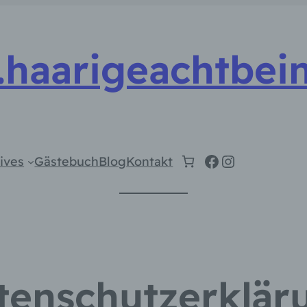
haarigeachtbein
Facebook
Instagram
ives
Gästebuch
Blog
Kontakt
tenschutzerklär