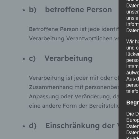
Daten
b) betroffene Person
unser
uns e
infor
Betroffene Person ist jede identifiziert
Daten
Verarbeitung Verantwortlichen verarbeit
Wir h
und o
lücke
c) Verarbeitung
perso
Inter
aufwe
Verarbeitung ist jeder mit oder ohne Hi
Aus d
perso
Zusammenhang mit personenbezogenen Dat
telef
Anpassung oder Veränderung, das Ausles
Begr
eine andere Form der Bereitstellung, de
Die D
Europ
d) Einschränkung der Verar
Daten
Daten
Kunde