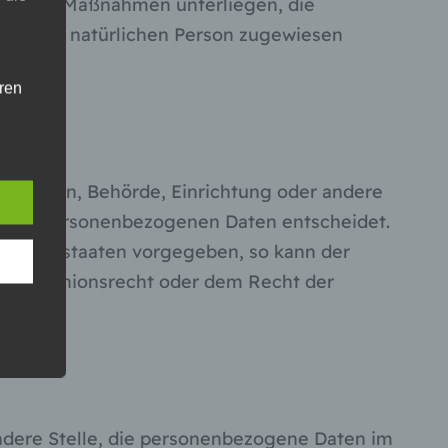
rischen Maßnahmen unterliegen, die
zierbaren natürlichen Person zugewiesen
hren
en,
die
oder
che Person, Behörde, Einrichtung oder andere
ng von personenbezogenen Daten entscheidet.
tung.
Mitgliedstaaten vorgegeben, so kann der
h dem Unionsrecht oder dem Recht der
er
ung
 andere Stelle, die personenbezogene Daten im