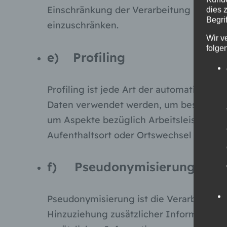
Einschränkung der Verarbeitung ist die
dies 
Begrif
einzuschränken.
Wir v
folge
e) Profiling
Profiling ist jede Art der automatisier
Daten verwendet werden, um bestimmte p
um Aspekte bezüglich Arbeitsleistung, wi
Aufenthaltsort oder Ortswechsel dieser 
f) Pseudonymisierung
Pseudonymisierung ist die Verarbeitun
Hinzuziehung zusätzlicher Informatione