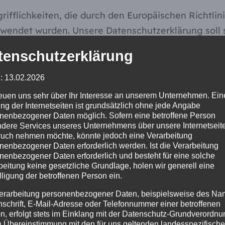
rifflichkeiten, die durch den Europäischen Richtli
det wurden. Unsere Datenschutzerklärung soll sow
lesbar und verständlich sein. Um dies zu gewährle
tenschutzerklärung
: 13.02.2026
ng unter anderem die folgenden Begriffe:
reuen uns sehr über Ihr Interesse an unserem Unternehmen. Ein
ng der Internetseiten ist grundsätzlich ohne jede Angabe
nenbezogener Daten möglich. Sofern eine betroffene Person
dere Services unseres Unternehmens über unsere Internetseite
uch nehmen möchte, könnte jedoch eine Verarbeitung
nenbezogener Daten erforderlich werden. Ist die Verarbeitung
tionen, die sich auf eine identifizierte oder ident
nenbezogener Daten erforderlich und besteht für eine solche
ifizierbar wird eine natürliche Person angesehen, di
beitung keine gesetzliche Grundlage, holen wir generell eine
lligung der betroffenen Person ein.
Namen, zu einer Kennnummer, zu Standortdaten, z
druck der physischen, physiologischen, genetische
erarbeitung personenbezogener Daten, beispielsweise des Na
nschrift, E-Mail-Adresse oder Telefonnummer einer betroffenen
r natürlichen Person sind, identifiziert werden kann.
n, erfolgt stets im Einklang mit der Datenschutz-Grundverordnu
n Übereinstimmung mit den für uns geltenden landesspezifisch