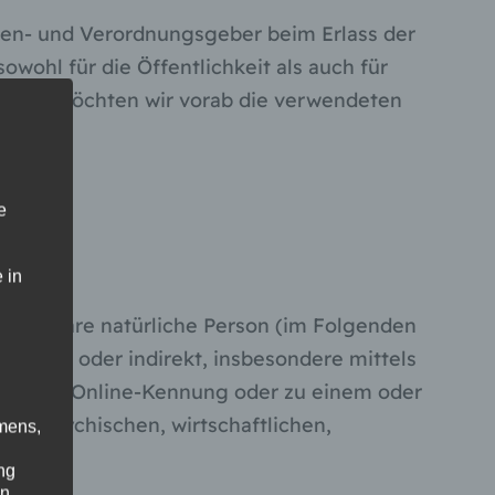
nien- und Verordnungsgeber beim Erlass der
ohl für die Öffentlichkeit als auch für
isten, möchten wir vorab die verwendeten
e
 in
ifizierbare natürliche Person (im Folgenden
e direkt oder indirekt, insbesondere mittels
u einer Online-Kennung oder zu einem oder
n, psychischen, wirtschaftlichen,
mens,
ng
en