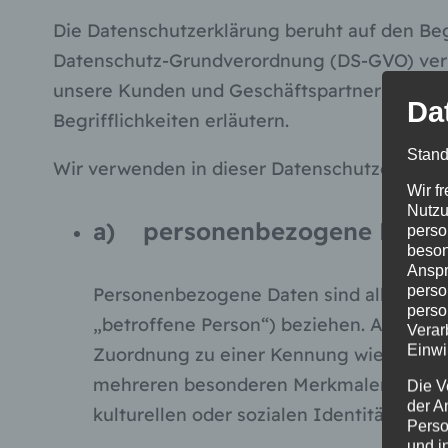
Die Datenschutzerklärung beruht auf den Beg
Datenschutz-Grundverordnung (DS-GVO) verwen
unsere Kunden und Geschäftspartner einfach 
Da
Begrifflichkeiten erläutern.
Stand
Wir verwenden in dieser Datenschutzerkläru
Wir f
Nutzu
a) personenbezogene Daten
perso
beson
Anspr
perso
Personenbezogene Daten sind alle Informa
perso
„betroffene Person“) beziehen. Als ident
Verar
Einwi
Zuordnung zu einer Kennung wie einem 
mehreren besonderen Merkmalen, die Aus
Die V
der A
kulturellen oder sozialen Identität diese
Perso
und i