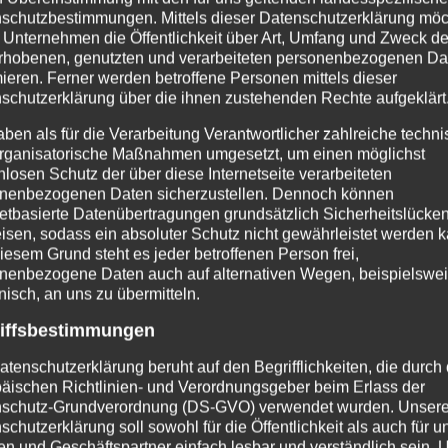
schutzbestimmungen. Mittels dieser Datenschutzerklärung mö
 Unternehmen die Öffentlichkeit über Art, Umfang und Zweck de
rhobenen, genutzten und verarbeiteten personenbezogenen Da
mieren. Ferner werden betroffene Personen mittels dieser
e oder identifizierbare natürliche Person, deren p
schutzerklärung über die ihnen zustehenden Rechte aufgeklärt
et werden.
aben als für die Verarbeitung Verantwortlicher zahlreiche techn
rganisatorische Maßnahmen umgesetzt, um einen möglichst
nlosen Schutz der über diese Internetseite verarbeiteten
nenbezogenen Daten sicherzustellen. Dennoch können
netbasierte Datenübertragungen grundsätzlich Sicherheitslücke
isen, sodass ein absoluter Schutz nicht gewährleistet werden k
lfe automatisierter Verfahren ausgeführte Vorgang 
iesem Grund steht es jeder betroffenen Person frei,
nenbezogene Daten auch auf alternativen Wegen, beispielswe
en wie das Erheben, das Erfassen, die Organisat
onisch, an uns zu übermitteln.
en, das Abfragen, die Verwendung, die Offenlegun
iffsbestimmungen
n Abgleich oder die Verknüpfung, die Einschränkun
atenschutzerklärung beruht auf den Begrifflichkeiten, die durch
äischen Richtlinien- und Verordnungsgeber beim Erlass der
beitung
schutz-Grundverordnung (DS-GVO) verwendet wurden. Unser
schutzerklärung soll sowohl für die Öffentlichkeit als auch für u
n und Geschäftspartner einfach lesbar und verständlich sein.