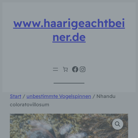
Zum
Inhalt
www.haarigeachtbei
springen
ner.de
Facebook
Instagram
Start
/
unbestimmte Vogelspinnen
/ Nhandu
coloratovillosum