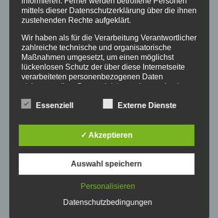
informieren. Ferner werden betroffene Personen
mittels dieser Datenschutzerklärung über die ihnen
Beschreibung
zustehenden Rechte aufgeklärt.
Wir haben als für die Verarbeitung Verantwortlicher
zahlreiche technische und organisatorische
Maßnahmen umgesetzt, um einen möglichst
lückenlosen Schutz der über diese Internetseite
verarbeiteten personenbezogenen Daten
sicherzustellen. Dennoch können Internetbasierte
Datenübertragungen grundsätzlich
Essenziell
Externe Dienste
Sicherheitslücken aufweisen, sodass ein absoluter
Schutz nicht gewährleistet werden kann. Aus
Ähnliche Produkte
diesem Grund steht es jeder betroffenen Person
✓ Akzeptieren
frei, personenbezogene Daten auch auf
alternativen Wegen, beispielsweise telefonisch, an
uns zu übermitteln.
Auswahl speichern
Begriffsbestimmungen
Personalisieren
Die Datenschutzerklärung beruht auf den
Begrifflichkeiten, die durch den Europäischen
Datenschutzbedingungen
Richtlinien- und Verordnungsgeber beim Erlass
der Datenschutz-Grundverordnung (DS-GVO)