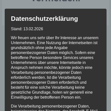
Datenschutzerklärung
Stand: 13.02.2026
Wir freuen uns sehr über Ihr Interesse an unserem
Unternehmen. Eine Nutzung der Internetseiten ist
grundsätzlich ohne jede Angabe
Bitte informieren Sie sich
vor
dem Kauf eines
personenbezogener Daten möglich. Sofern eine
Terrariums über die Verfügbarkeit und vor allem
betroffene Person besondere Services unseres
der Größe des gewünschten Tieres.
Unternehmens über unsere Internetseite in
Anspruch nehmen möchte, könnte jedoch eine
Für ein ca. 2,5 bis 3,5 cm großes Tier reicht ein
Verarbeitung personenbezogener Daten
erforderlich werden. Ist die Verarbeitung
Terrarium von 20x20x20 cm vollkommen aus.
personenbezogener Daten erforderlich und
Größere Terrarien bringen bei den meisten
besteht für eine solche Verarbeitung keine
Vogelspinnen Probleme mit sich.
gesetzliche Grundlage, holen wir generell eine
Einwilligung der betroffenen Person ein.
Auch die Einrichtung sollte am Anfang sehr
Die Verarbeitung personenbezogener Daten,
übersichtlich sein, damit man immer einen