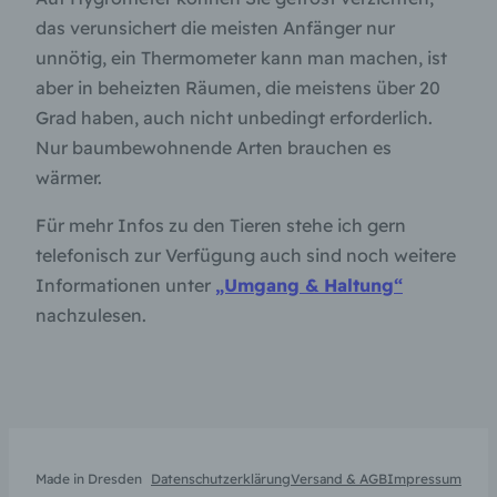
diesem Grund steht es jeder betroffenen Person
das verunsichert die meisten Anfänger nur
frei, personenbezogene Daten auch auf
alternativen Wegen, beispielsweise telefonisch, an
unnötig, ein Thermometer kann man machen, ist
uns zu übermitteln.
aber in beheizten Räumen, die meistens über 20
Begriffsbestimmungen
Grad haben, auch nicht unbedingt erforderlich.
Nur baumbewohnende Arten brauchen es
Die Datenschutzerklärung beruht auf den
Begrifflichkeiten, die durch den Europäischen
wärmer.
Richtlinien- und Verordnungsgeber beim Erlass
der Datenschutz-Grundverordnung (DS-GVO)
Für mehr Infos zu den Tieren stehe ich gern
verwendet wurden. Unsere Datenschutzerklärung
telefonisch zur Verfügung auch sind noch weitere
soll sowohl für die Öffentlichkeit als auch für
Informationen unter
„Umgang & Haltung“
unsere Kunden und Geschäftspartner einfach
lesbar und verständlich sein. Um dies zu
nachzulesen.
gewährleisten, möchten wir vorab die verwendeten
Begrifflichkeiten erläutern.
Wir verwenden in dieser Datenschutzerklärung
unter anderem die folgenden Begriffe:
a) personenbezogene Daten
Made in Dresden
Datenschutzerklärung
Versand & AGB
Impressum
Personenbezogene Daten sind alle