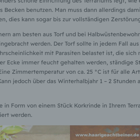
ers schöne Einrichtung des Terrariums legt, wie e
personenbezogenen Daten verwendet werden, um bestimmte
persönliche Aspekte, die sich auf eine natürliche Person bezie
s Becken benutzen. Man muss dann allerdings damit
zu bewerten, insbesondere, um Aspekte bezüglich Arbeitsleistu
n, dies kann sogar bis zur vollständigen Zerstörung
wirtschaftlicher Lage, Gesundheit, persönlicher Vorlieben, Inter
Zuverlässigkeit, Verhalten, Aufenthaltsort oder Ortswechsel die
natürlichen Person zu analysieren oder vorherzusagen.
ern am besten aus Torf und bei Halbwüstenbewohn
 eingebracht werden. Der Torf sollte in jedem Fall 
f) Pseudonymisierung
cheinlichkeit mit Parasiten belastet ist, die sich 
Pseudonymisierung ist die Verarbeitung personenbezogener D
ner Ecke immer feucht gehalten werden, ständige St
in einer Weise, auf welche die personenbezogenen Daten ohn
Hinzuziehung zusätzlicher Informationen nicht mehr einer
ine Zimmertemperatur von ca. 25 °C ist für alle Ar
spezifischen betroffenen Person zugeordnet werden können, so
 Kann jedoch über das Winterhalbjahr 1 – 2 Stunden
diese zusätzlichen Informationen gesondert aufbewahrt werde
technischen und organisatorischen Maßnahmen unterliegen, di
gewährleisten, dass die personenbezogenen Daten nicht einer
identifizierten oder identifizierbaren natürlichen Person zugewi
te in Form von einem Stück Korkrinde in Ihrem Terra
werden.
iert werden.
g) Verantwortlicher oder für die Verarbeitung
Verantwortlicher
Verantwortlicher oder für die Verarbeitung Verantwortlicher ist d