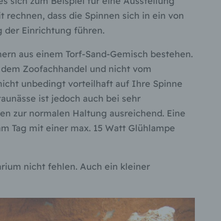
s sich zum Beispiel für eine Ausstellung
hen,
 rechnen, dass die Spinnen sich in ein von
ng,
 der Einrichtung führen.
essen,
ser
ern aus einem Torf-Sand-Gemisch bestehen.
aus dem Zoofachhandel und nicht vom
nicht unbedingt vorteilhaft auf Ihre Spinne
aten
aunässe ist jedoch auch bei sehr
e
ten zur normalen Haltung ausreichend. Eine
fern
 am Tag mit einer max. 15 Watt Glühlampe
n und
e
esen
rium nicht fehlen. Auch ein kleiner
ie