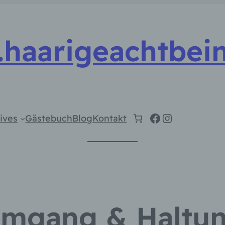
haarigeachtbein
Facebook
Instagram
ives
Gästebuch
Blog
Kontakt
mgang & Haltu