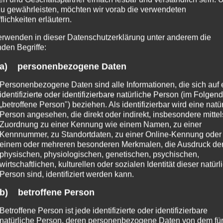
es sind die Bisse, welche von allen Gattungen sehr 
zu gewährleisten, möchten wir vorab die verwendeten
flichkeiten erläutern.
bis zu 1,5 cm langen Giftzähnen (Chelizren).
erwenden in dieser Datenschutzerklärung unter anderem die
nden Begriffe:
 anderes, das spielt besonders bei Allergiker eine
 haben. Die gesundheitliche Probleme nach einem B
a) personenbezogene Daten
ie der Gebissene reagiert. Die Folgen eines eher 
Personenbezogene Daten sind alle Informationen, die sich auf 
n ein Nichtallergiker von einer Poecilotheria gebis
identifizierte oder identifizierbare natürliche Person (im Folgen
„betroffene Person") beziehen. Als identifizierbar wird eine natü
Person angesehen, die direkt oder indirekt, insbesondere mittel
Zuordnung zu einer Kennung wie einem Namen, zu einer
ikanischen und Asiatischen Arten giftiger als Amer
Kennnummer, zu Standortdaten, zu einer Online-Kennung oder
einem oder mehreren besonderen Merkmalen, die Ausdruck de
st und diese Gattungen auch nicht ohne Grund beiß
physischen, physiologischen, genetischen, psychischen,
en amerikanischen Gattungen gehen. Hier ist die 
wirtschaftlichen, kulturellen oder sozialen Identität dieser natür
Person sind, identifiziert werden kann.
b) betroffene Person
nhaltenden Schmerzen und Schwellungen aufgesucht 
Betroffene Person ist jede identifizierte oder identifizierbare
inne wissen. Mit irgendwelche deutschen Namen k
natürliche Person, deren personenbezogene Daten von dem für