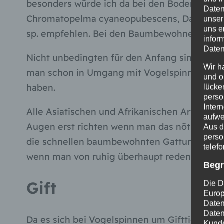
besonders würde ich da bei den Bodenbewohne
Daten
Chromatopelma cyaneopubescens, Davus fasc
unser
uns e
sp. empfehlen. Bei den Baumbewohnern ist es
infor
Daten
Nicht unbedingten für den Anfang sind geeig
Wir h
man schon in Umgang mit Vogelspinnen nicht
und o
haben.
lücke
perso
Inter
Alle Asiatischen und Afrikanischen Arten si
aufwe
Augen erst richten wenn man das nötige Feel
Aus d
perso
die schnellen baumbewohnten Gattungen wie
telef
wenn man von ruhig überhaupt reden kann, 
Begr
Gift
Die D
Europ
Daten
Daten
Da es sich bei Vogelspinnen um Gifttiere ha
Kunde