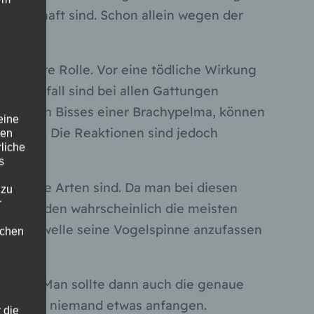
schmerzhaft sind. Schon allein wegen der
 größere Rolle. Vor eine tödliche Wirkung
issunfall sind bei allen Gattungen
harmlosen Bisses einer Brachypelma, können
eine
sen wird. Die Reaktionen sind jedoch
den
rliche
s
ikanische Arten sind. Da man bei diesen
 zu
r
en, werden wahrscheinlich die meisten
Hemmschwelle seine Vogelspinne anzufassen
lichen
werden. Man sollte dann auch die genaue
ann dann niemand etwas anfangen.
 die