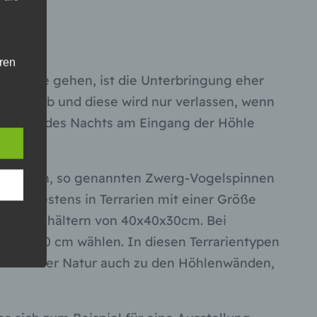
hren
reifzüge gehen, ist die Unterbringung eher
en,
höhle ab und diese wird nur verlassen, wenn
die
Haltung des Nachts am Eingang der Höhle
oder
reifen.
tung.
eren Arten, so genannten Zwerg-Vogelspinnen
sich bestens in Terrarien mit einer Größe
er
iel in Behältern von 40x40x30cm. Bei
ung
 mit 30 cm wählen. In diesen Terrarientypen
 wie in der Natur auch zu den Höhlenwänden,