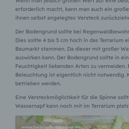
Wenn man jedoch großen Wert auf eine besond
erforderlich macht, kann man auch ein große
ihnen selbst angelegtes Versteck zurückziehe
Der Bodengrund sollte bei Regenwaldbewohn
Dies sollte 4 bis 5 cm hoch in das Terrarium
Baumarkt stammen. Da dieser mit großer Wahrs
auswirken kann. Der Bodengrund sollte in ei
Feuchtigkeit liebenden Arten zu vermeiden. E
Beleuchtung ist eigentlich nicht notwendig.
betrieben werden.
Eine Versteckmöglichkeit für die Spinne soll
Wassernapf kann noch mit im Terrarium platz