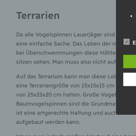
Terrarien
Da alle Vogelspinnen Lauerjäger sind und auc
eine einfache Sache. Das Leben der meisten 
E
bei Überschwemmungen diese Höhle zerstört 
sitzen sehen. Man muss also nicht auf sehr gr
Auf das Terrarium kann man diese Lebensweis
eine Terrariengröße von 15x15x15 cm vollkom
von 25x25x20 cm halten. Große Vogelspinnen-
Baumvogelspinnen sind die Grundmaße von 25
ist eine artgerechte Haltung und auch Zucht
aufgebaut werden kann.