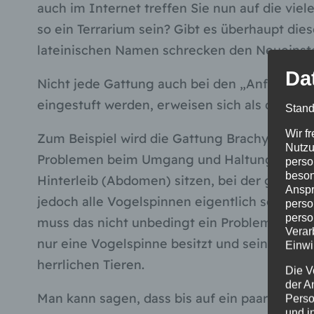
auch im Internet treffen Sie nun auf die viel
so ein Terrarium sein? Gibt es überhaupt di
lateinischen Namen schrecken den Neueinste
Da
Nicht jede Gattung auch bei den „Anfängersp
eingestuft werden, erweisen sich als durchau
Stand
Wir f
Zum Beispiel wird die Gattung Brachypelma s
Nutzu
Problemen beim Umgang und Haltung zu rech
perso
beson
Hinterleib (Abdomen) sitzen, bei der gering
Anspr
jedoch alle Vogelspinnen eigentlich sowieso
perso
perso
muss das nicht unbedingt ein Problem sein. 
Verar
nur eine Vogelspinne besitzt und sein Futter
Einwi
herrlichen Tieren.
Die V
der A
Man kann sagen, dass bis auf ein paar Ausn
Perso
und i