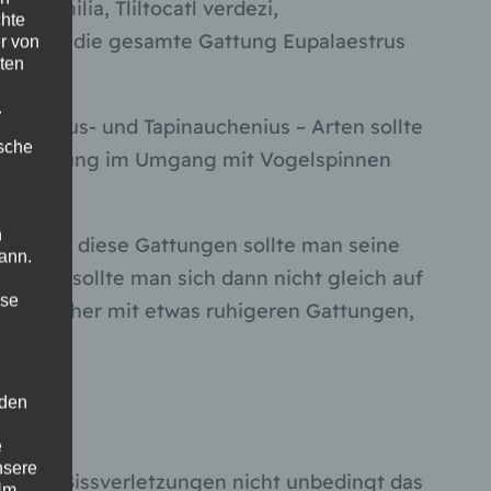
a emilia, Tliltocatl verdezi,
chte
ssa und die gesamte Gattung Eupalaestrus
r von
ten
.
lmopoeus- und Tapinauchenius – Arten sollte
ische
ge Erfahrung im Umgang mit Vogelspinnen
n
len. Auf diese Gattungen sollte man seine
ann.
 hier sollte man sich dann nicht gleich auf
ise
dern eher mit etwas ruhigeren Gattungen,
 den
e
nsere
nn bei Bissverletzungen nicht unbedingt das
 Um