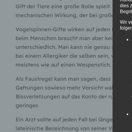
Gift der Tiere eine große Rolle spielt. Denn 
dies 
Begrif
mechanischen Wirkung, der bei großen Arten 
Wir v
folge
Vogelspinnen-Gifte wirken auf jeden Menschen
beim Menschen braucht man aber keine Angst
unterschiedlich. Man kann nie genau sagen w
bei einem Allergiker die selben sein, wie wen
meistens wie auf einen Wespenstich.
Als Faustregel kann man sagen, dass alle Afr
Gattungen sowieso mehr Vorsicht walten läs
Bissverletzungen auf das Konto der ruhiger
geringer.
Ein Arzt sollte auf jeden Fall bei länger a
lateinische Bezeichnung von seiner Vogelsp