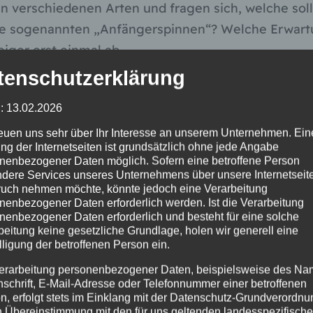
en verschiedenen Arten und fragen sich, welche soll
ese sogenannten „Anfängerspinnen“? Welche Erwartu
iger erst einmal ab.
tenschutzerklärung
innen“ ist für Anfänger geeignet und die Gattungen
s geeignet.
: 13.02.2026
reuen uns sehr über Ihr Interesse an unserem Unternehmen. Ein
p. für Anfänger sehr empfohlen. Jedoch ist gerade 
ng der Internetseiten ist grundsätzlich ohne jede Angabe
nen. Diese Tiere haben die unangenehme Angewoh
nenbezogener Daten möglich. Sofern eine betroffene Person
dere Services unseres Unternehmens über unsere Internetseite
sten Störung abzustreifen, was bei empfindlichen P
uch nehmen möchte, könnte jedoch eine Verarbeitung
 nicht mit den Händen angefasst werden wollen und 
nenbezogener Daten erforderlich werden. Ist die Verarbeitung
nenbezogener Daten erforderlich und besteht für eine solche
Längere Fresspausen sind bei dieser Gattung nicht 
beitung keine gesetzliche Grundlage, holen wir generell eine
 aus dem Fachhandel bezieht nicht besonders schön.
lligung der betroffenen Person ein.
erarbeitung personenbezogener Daten, beispielsweise des Na
nschrift, E-Mail-Adresse oder Telefonnummer einer betroffenen
ahmen sämtliche Arten von den amerikanischen Kont
n, erfolgt stets im Einklang mit der Datenschutz-Grundverordnu
n Übereinstimmung mit den für uns geltenden landesspezifisch