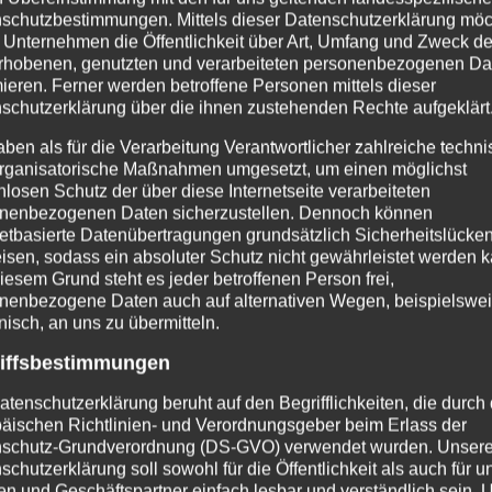
rn die Arten Acanthoscurria geniculata, Brachypelm
schutzbestimmungen. Mittels dieser Datenschutzerklärung mö
iata, Grammostola aureostriata, Grammostola gro
 Unternehmen die Öffentlichkeit über Art, Umfang und Zweck de
rhobenen, genutzten und verarbeiteten personenbezogenen Da
 die gesamte Gattung Avicularia sp.
mieren. Ferner werden betroffene Personen mittels dieser
schutzerklärung über die ihnen zustehenden Rechte aufgeklärt
net: Theraphosa sp. und Xenesthis sp. auch bei Psa
aben als für die Verarbeitung Verantwortlicher zahlreiche techn
 ganz unbedarft sein. Hier sollte man schon eini
rganisatorische Maßnahmen umgesetzt, um einen möglichst
nlosen Schutz der über diese Internetseite verarbeiteten
nenbezogenen Daten sicherzustellen. Dennoch können
netbasierte Datenübertragungen grundsätzlich Sicherheitslücke
nd für den Anfänger auch nicht unbedingt zu empfeh
isen, sodass ein absoluter Schutz nicht gewährleistet werden k
ing für den Umgang mit Vogelspinnen hat. Aber auch
iesem Grund steht es jeder betroffenen Person frei,
nenbezogene Daten auch auf alternativen Wegen, beispielswe
 Stromatopelma oder Heteroscodraa festlegen, son
onisch, an uns zu übermitteln.
wie Haplopelma oder Hysterocrates anfangen.
iffsbestimmungen
atenschutzerklärung beruht auf den Begrifflichkeiten, die durch
äischen Richtlinien- und Verordnungsgeber beim Erlass der
schutz-Grundverordnung (DS-GVO) verwendet wurden. Unser
schutzerklärung soll sowohl für die Öffentlichkeit als auch für u
ndelt, gilt eine besondere Aufmerksamkeit, auch we
n und Geschäftspartner einfach lesbar und verständlich sein.