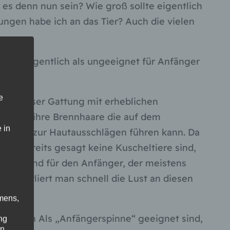
 es denn nun sein? Wie groß sollte eigentlich
ngen habe ich an das Tier? Auch die vielen
 die eigentlich als ungeeignet für Anfänger
e
bei dieser Gattung mit erheblichen
nheit ihre Brennhaare die auf dem
 in
ersonen zur Hautausschlägen führen kann. Da
wie bereits gesagt keine Kuscheltiere sind,
selten und für den Anfänger, der meistens
 Da verliert man schnell die Lust an diesen
mens,
inenten Als „Anfängerspinne“ geeignet sind,
ng
en