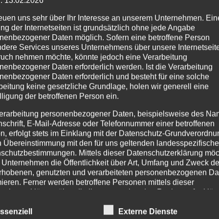
Psalmopoeu
: 13.02.2026
reuen uns sehr über Ihr Interesse an unserem Unternehmen. Ein
ng der Internetseiten ist grundsätzlich ohne jede Angabe
reduncus
nenbezogener Daten möglich. Sofern eine betroffene Person
dere Services unseres Unternehmens über unsere Internetseite
uch nehmen möchte, könnte jedoch eine Verarbeitung
nenbezogener Daten erforderlich werden. Ist die Verarbeitung
nenbezogener Daten erforderlich und besteht für eine solche
15,00
€
beitung keine gesetzliche Grundlage, holen wir generell eine
lligung der betroffenen Person ein.
4.-5. FH.
erarbeitung personenbezogener Daten, beispielsweise des Na
nschrift, E-Mail-Adresse oder Telefonnummer einer betroffenen
Psalmopoeus
n, erfolgt stets im Einklang mit der Datenschutz-Grundverordnu
n Übereinstimmung mit den für uns geltenden landesspezifisch
reduncus
schutzbestimmungen. Mittels dieser Datenschutzerklärung mö
Menge
In den Warenkorb
 Unternehmen die Öffentlichkeit über Art, Umfang und Zweck de
rhobenen, genutzten und verarbeiteten personenbezogenen Da
mieren. Ferner werden betroffene Personen mittels dieser
schutzerklärung über die ihnen zustehenden Rechte aufgeklärt
Kategorie:
unbestimmte Vogelspinnen
aben als für die Verarbeitung Verantwortlicher zahlreiche techn
ssenziell
Externe Dienste