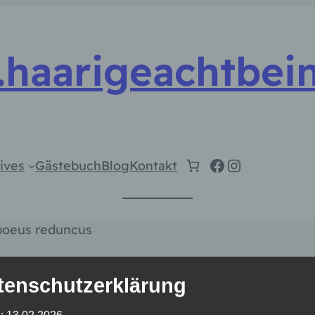
haarigeachtbein
Facebook
Instagram
ives
Gästebuch
Blog
Kontakt
oeus reduncus
tenschutzerklärung