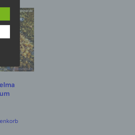
n
ann.
ise
 den
e
nsere
elma
 Um
tum
renkorb