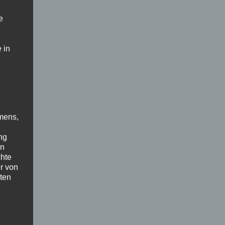
s
e
 in
mens,
ng
en
chte
r von
ten
.
ische