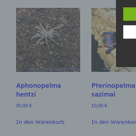
und o
lücke
perso
Inter
aufwe
Aus d
perso
telef
Begr
Die D
Europ
Daten
Daten
Aphonopelma
Pterinopelma
Kunde
hentzi
sazimai
dies 
Begrif
30,00
€
10,00
€
Wir v
folge
In den Warenkorb
In den Warenko