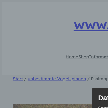
Zum
Inhalt
www.
springen
Home
Shop
Informat
Start
/
unbestimmte Vogelspinnen
/ Psalmop
Da