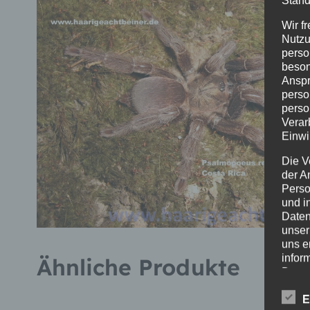
Stand
Wir f
Nutzu
perso
beson
Anspr
perso
perso
Verar
Einwi
Die V
der A
Perso
und i
Daten
unser
uns e
infor
Ähnliche Produkte
Daten
Wir h
E