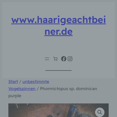
Zum
Inhalt
www.haarigeachtbei
springen
ner.de
Facebook
Instagram
Start
/
unbestimmte
Vogelspinnen
/ Phormictopus sp. dominican
purple