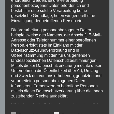
erforderlich werden. Ist die Verarbeitung
personenbezogener Daten erforderlich und
besteht für eine solche Verarbeitung keine
15,00
€
gesetzliche Grundlage, holen wir generell eine
Einwilligung der betroffenen Person ein.
1.-2. FH.
Die Verarbeitung personenbezogener Daten,
beispielsweise des Namens, der Anschrift, E-Mail-
Phormictopus
Adresse oder Telefonnummer einer betroffenen
Person, erfolgt stets im Einklang mit der
sp.
Datenschutz-Grundverordnung und in
dominican
In den Warenkorb
Übereinstimmung mit den für uns geltenden
purple
landesspezifischen Datenschutzbestimmungen.
Mittels dieser Datenschutzerklärung möchte unser
Menge
Kategorie:
unbestimmte Vogelspinnen
Unternehmen die Öffentlichkeit über Art, Umfang
und Zweck der von uns erhobenen, genutzten und
verarbeiteten personenbezogenen Daten
informieren. Ferner werden betroffene Personen
mittels dieser Datenschutzerklärung über die ihnen
Ähnliche Produkte
zustehenden Rechte aufgeklärt.
Wir haben als für die Verarbeitung Verantwortlicher
zahlreiche technische und organisatorische