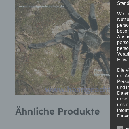
Stand
Wir f
Nutzu
perso
beson
Anspr
perso
perso
Verar
Einwi
Die V
der A
Perso
und i
Daten
unser
uns e
Ähnliche Produkte
infor
Daten
Wir h