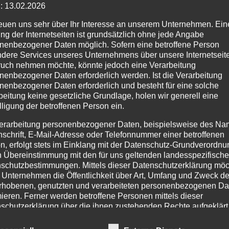
Ornithocton
: 13.02.2026
reuen uns sehr über Ihr Interesse an unserem Unternehmen. Ein
aureotibialis
ng der Internetseiten ist grundsätzlich ohne jede Angabe
nenbezogener Daten möglich. Sofern eine betroffene Person
dere Services unseres Unternehmens über unsere Internetseite
uch nehmen möchte, könnte jedoch eine Verarbeitung
nenbezogener Daten erforderlich werden. Ist die Verarbeitung
8,00
€
nenbezogener Daten erforderlich und besteht für eine solche
beitung keine gesetzliche Grundlage, holen wir generell eine
lligung der betroffenen Person ein.
1.-2.FH.
erarbeitung personenbezogener Daten, beispielsweise des Na
nschrift, E-Mail-Adresse oder Telefonnummer einer betroffenen
Ornithoctonus
n, erfolgt stets im Einklang mit der Datenschutz-Grundverordnu
aureotibialis
n Übereinstimmung mit den für uns geltenden landesspezifisch
schutzbestimmungen. Mittels dieser Datenschutzerklärung mö
Menge
In den Warenkorb
 Unternehmen die Öffentlichkeit über Art, Umfang und Zweck de
rhobenen, genutzten und verarbeiteten personenbezogenen Da
mieren. Ferner werden betroffene Personen mittels dieser
Kategorie:
unbestimmte Vogelspinnen
schutzerklärung über die ihnen zustehenden Rechte aufgeklärt
aben als für die Verarbeitung Verantwortlicher zahlreiche techn