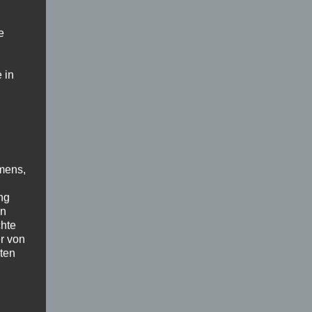
us
e
 in
mens,
ng
en
chte
r von
ten
.
ische