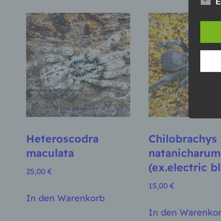
E
und o
lücke
perso
Inter
aufwe
Aus d
perso
telef
Begr
Die D
Europ
Daten
Heteroscodra
Chilobrachys
Daten
Kunde
maculata
natanicharum
dies 
(ex.electric b
Begrif
25,00
€
15,00
€
Wir v
In den Warenkorb
folge
In den Warenko