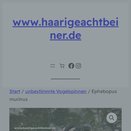
Zum
Inhalt
www.haarigeachtbei
springen
ner.de
Facebook
Instagram
Start
/
unbestimmte Vogelspinnen
/ Ephebopus
murinus