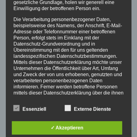
murinus
gesetzliche Grundlage, holen wir generell eine
Einwilligung der betroffenen Person ein.
Menge
In den Warenkorb
Die Verarbeitung personenbezogener Daten,
beispielsweise des Namens, der Anschrift, E-Mail-
Kategorie:
unbestimmte Vogelspinnen
Adresse oder Telefonnummer einer betroffenen
Person, erfolgt stets im Einklang mit der
Datenschutz-Grundverordnung und in
Übereinstimmung mit den für uns geltenden
landesspezifischen Datenschutzbestimmungen.
Ähnliche Produkte
Mittels dieser Datenschutzerklärung möchte unser
Unternehmen die Öffentlichkeit über Art, Umfang
und Zweck der von uns erhobenen, genutzten und
verarbeiteten personenbezogenen Daten
informieren. Ferner werden betroffene Personen
mittels dieser Datenschutzerklärung über die ihnen
zustehenden Rechte aufgeklärt.
Essenziell
Externe Dienste
Wir haben als für die Verarbeitung Verantwortlicher
zahlreiche technische und organisatorische
Maßnahmen umgesetzt, um einen möglichst
✓ Akzeptieren
lückenlosen Schutz der über diese Internetseite
verarbeiteten personenbezogenen Daten