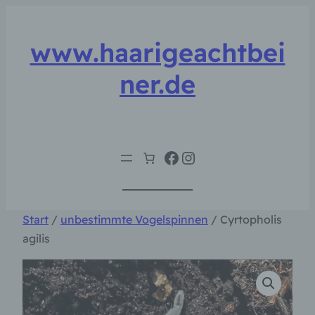
Zum
Inhalt
www.haarigeachtbei
springen
ner.de
Facebook
Instagram
Start
/
unbestimmte Vogelspinnen
/ Cyrtopholis
agilis