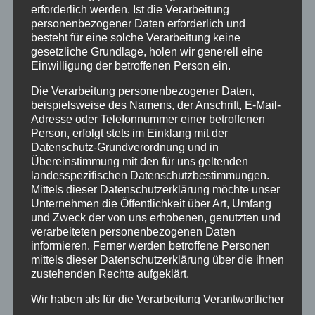
Cyrtopholis agilis
erforderlich werden. Ist die Verarbeitung
personenbezogener Daten erforderlich und
besteht für eine solche Verarbeitung keine
8,00
€
gesetzliche Grundlage, holen wir generell eine
Einwilligung der betroffenen Person ein.
1.-2.FH.
Die Verarbeitung personenbezogener Daten,
beispielsweise des Namens, der Anschrift, E-Mail-
Cyrtopholis
Adresse oder Telefonnummer einer betroffenen
agilis
Person, erfolgt stets im Einklang mit der
Datenschutz-Grundverordnung und in
Menge
In den Warenkorb
Übereinstimmung mit den für uns geltenden
landesspezifischen Datenschutzbestimmungen.
Mittels dieser Datenschutzerklärung möchte unser
Kategorie:
unbestimmte Vogelspinnen
Unternehmen die Öffentlichkeit über Art, Umfang
und Zweck der von uns erhobenen, genutzten und
verarbeiteten personenbezogenen Daten
informieren. Ferner werden betroffene Personen
mittels dieser Datenschutzerklärung über die ihnen
Ähnliche Produkte
zustehenden Rechte aufgeklärt.
Wir haben als für die Verarbeitung Verantwortlicher
zahlreiche technische und organisatorische