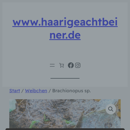
Zum
Inhalt
www.haarigeachtbei
springen
ner.de
Facebook
Instagram
Start
/
Weibchen
/ Brachionopus sp.