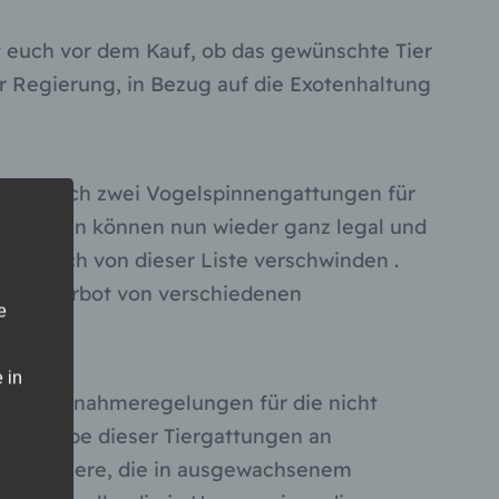
t euch vor dem Kauf, ob das gewünschte Tier
er Regierung, in Bezug auf die Exotenhaltung
un nur noch zwei Vogelspinnengattungen für
Gattungen können nun wieder ganz legal und
gen noch von dieser Liste verschwinden .
r ein Verbot von verschiedenen
e
 in
ohne Ausnahmeregelungen für die nicht
nd Abgabe dieser Tiergattungen an
lichen Tiere, die in ausgewachsenem