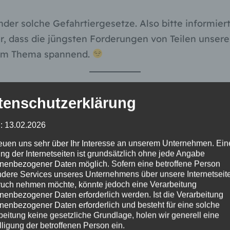
der solche Gefahrtiergesetze. Also bitte informier
ur, dass die jüngsten Forderungen von Teilen unser
esem Thema spannend.
r gefährlichen Tiere dahingehend geändert, dass n
tenschutzerklärung
(
Pterinochilus und Stromatopelma
). Aller anderen 
 bleibt nun zu hoffen, dass auch diese zwei Gattun
: 13.02.2026
ne Wirkung auf andere Bundesländer, die noch imme
reuen uns sehr über Ihr Interesse an unserem Unternehmen. Ein
ne Wirkung hat.
ng der Internetseiten ist grundsätzlich ohne jede Angabe
nenbezogener Daten möglich. Sofern eine betroffene Person
dere Services unseres Unternehmens über unsere Internetseite
 erstes Bundesland am 9. Oktober 2007 ein Gesetz 
uch nehmen möchte, könnte jedoch eine Verarbeitung
nenbezogener Daten erforderlich werden. Ist die Verarbeitung
erlassen. Das Verbot umfasst auch die Nachzucht u
nenbezogener Daten erforderlich und besteht für eine solche
 geht es hauptsächlich um die für Menschen gefähr
beitung keine gesetzliche Grundlage, holen wir generell eine
lligung der betroffenen Person ein.