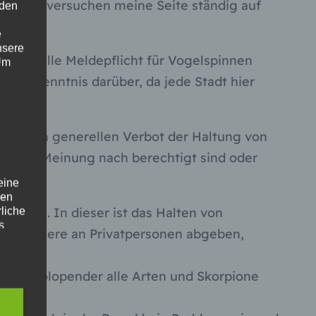
h werde versuchen meine Seite ständig auf
 den
e
nsere
 generelle Meldepflicht für Vogelspinnen
 Um
dige Kenntnis darüber, da jede Stadt hier
mit einem generellen Verbot der Haltung von
unserer Meinung nach berechtigt sind oder
eine
den
lassen. In dieser ist das Halten von
rliche
s
teten Tiere an Privatpersonen abgeben,
 zu
r
idum, Skolopender alle Arten und Skorpione
lichen