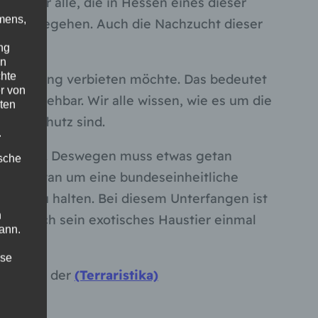
tet für alle, die in Hessen eines dieser
mens,
igkeitt begehen. Auch die Nachzucht dieser
ng
en
chte
ten-Haltung verbieten möchte. Das bedeutet
r von
hvollziehbar. Wir alle wissen, wie es um die
ten
 Tierschutz sind.
.
men wird. Deswegen muss etwas getan
ische
men getan um eine bundeseinheitliche
legal zu halten. Bei diesem Unterfangen ist
n
 dass auch sein exotisches Haustier einmal
ann.
ise
HT)
und der
(Terraristika)