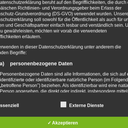
tung kann auch ich nicht nachhaltig klären aber ic
atenschutzerklärung beruht auf den Begrifflichkeiten, die durch
äischen Richtlinien- und Verordnungsgeber beim Erlass der
 Regelungen zu berichten.
schutz-Grundverordnung (DS-GVO) verwendet wurden. Unser
schutzerklärung soll sowohl für die Öffentlichkeit als auch für u
n treffen kann, gibt es in Deutschland auch keine
n und Geschäftspartner einfach lesbar und verständlich sein.
zu gewährleisten, möchten wir vorab die verwendeten
eiligen Ordnungsämter haben nicht immer die notwen
flichkeiten erläutern.
lassen kann.
erwenden in dieser Datenschutzerklärung unter anderem die
nden Begriffe:
ich mit diesen Tieren zu beschäftigen. Keiner hat 
n die Spielregeln der Behöden hält, ob diese nun 
a) personenbezogene Daten
Personenbezogene Daten sind alle Informationen, die sich auf 
identifizierte oder identifizierbare natürliche Person (im Folgen
res 2007 solch eine spektakuläre neue Verordnung er
„betroffene Person") beziehen. Als identifizierbar wird eine natü
Person angesehen, die direkt oder indirekt, insbesondere mittel
en unter anderem Händler nur nachfolgend aufgelis
Zuordnung zu einer Kennung wie einem Namen, zu einer
 Tierart verfügen. Darunter fallen:
Kennnummer, zu Standortdaten, zu einer Online-Kennung oder
ssenziell
Externe Dienste
einem oder mehreren besonderen Merkmalen, die Ausdruck de
actans, hasselti, Poecilotheria sp., Haplopelma liv
physischen, physiologischen, genetischen, psychischen,
wirtschaftlichen, kulturellen oder sozialen Identität dieser natür
✓ Akzeptieren
Person sind, identifiziert werden kann.