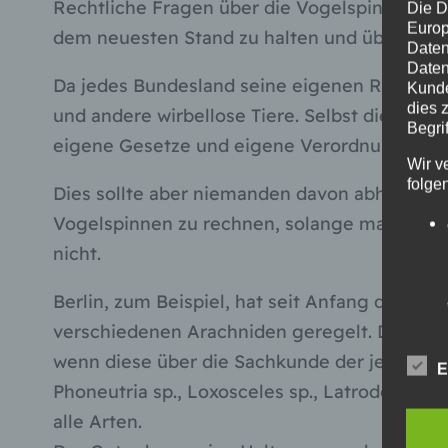
Rechtliche Fragen über die Vogelspinnen-Hal
Die D
Europ
dem neuesten Stand zu halten und über neue
Daten
Daten
Da jedes Bundesland seine eigenen Regelunge
Kunde
dies 
und andere wirbellose Tiere. Selbst die jew
Begrif
eigene Gesetze und eigene Verordnungen er
Wir v
folge
Dies sollte aber niemanden davon abhalten s
Vogelspinnen zu rechnen, solange man sich a
nicht.
Berlin, zum Beispiel, hat seit Anfang des Jah
verschiedenen Arachniden geregelt. Da dürf
wenn diese über die Sachkunde der jeweiligen
E
Phoneutria sp., Loxosceles sp., Latrodectus m
alle Arten.