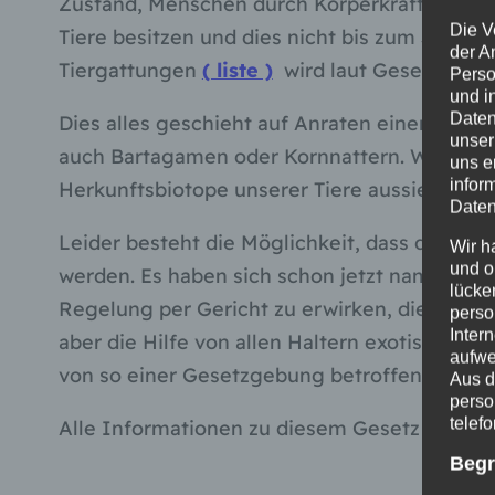
Zustand, Menschen durch Körperkraft, Gift od
Die V
Tiere besitzen und dies nicht bis zum 30.4.2
der A
Tiergattungen
( liste )
wird laut Gesetz verb
Perso
und i
Daten
Dies alles geschieht auf Anraten einer Tier
unser
auch Bartagamen oder Kornnattern. Was das noc
uns e
infor
Herkunftsbiotope unserer Tiere aussieht und
Daten
Leider besteht die Möglichkeit, dass dies
Wir h
und o
werden. Es haben sich schon jetzt namhafte
lücke
Regelung per Gericht zu erwirken, die es jed
perso
Inter
aber die Hilfe von allen Haltern exotischer 
aufwe
von so einer Gesetzgebung betroffen ist.
Aus d
perso
telef
Alle Informationen zu diesem Gesetz und G
Begr