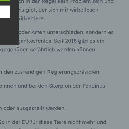
sens nach in der Regel kein Problem sein und
enachweis gibt, der sich mit wirbellosen
t nur Wirbeltiere.
 die
ttungen oder Arten unterschieden, sondern es
r sogar kostenlos. Seit 2018 gibt es ein
n gegenüber gefährlich werden können,
hren
en,
die
en den zuständigen Regierungspräsidien.
oder
Spinnen und bei den Skorpion der Pandinus
tung.
 oder ausgestellt werden.
er
ung
6 in der EU für diese Tiere nicht mehr und