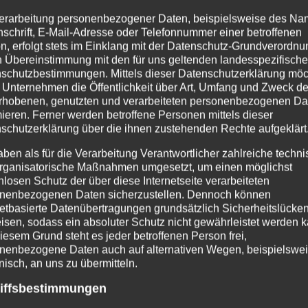
er Verhalten erheblich verletzen können. Dies bedeu
erarbeitung personenbezogener Daten, beispielsweise des Na
008 schriftlich angezeigt haben, eine Ordnungswidr
nschrift, E-Mail-Adresse oder Telefonnummer einer betroffenen
oten.
n, erfolgt stets im Einklang mit der Datenschutz-Grundverordnu
n Übereinstimmung mit den für uns geltenden landesspezifisch
schutzbestimmungen. Mittels dieser Datenschutzerklärung mö
schutzorganisation die am liebsten die gesamte Exo
 Unternehmen die Öffentlichkeit über Art, Umfang und Zweck de
h mit Tierschutz zu tun hat, ist für mich nicht nac
rhobenen, genutzten und verarbeiteten personenbezogenen Da
mieren. Ferner werden betroffene Personen mittels dieser
 demzufolge Nachzuchten ein wichtiger Beitrag zum
schutzerklärung über die ihnen zustehenden Rechte aufgeklärt
es Gesetz auch von anderen Bundesländern übernom
aben als für die Verarbeitung Verantwortlicher zahlreiche techn
rganisatorische Maßnahmen umgesetzt, um einen möglichst
 Verbände und Organisationen diesbezüglich zusam
nlosen Schutz der über diese Internetseite verarbeiteten
em ermöglicht diese Tiere bei erfüllbaren Auflagen 
nenbezogenen Daten sicherzustellen. Dennoch können
netbasierte Datenübertragungen grundsätzlich Sicherheitslücke
Tiere vonnöten, denn niemand kann sich sicher sein,
isen, sodass ein absoluter Schutz nicht gewährleistet werden k
iesem Grund steht es jeder betroffenen Person frei,
nenbezogene Daten auch auf alternativen Wegen, beispielswe
onisch, an uns zu übermitteln.
egenmaßnahmen finden Sie auf den Seiten der
(DG
iffsbestimmungen