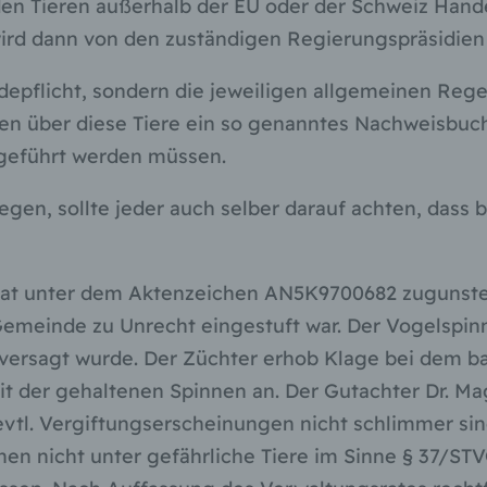
en Tieren außerhalb der EU oder der Schweiz Handel
e) Profiling
rd dann von den zuständigen Regierungspräsidien 
Profiling ist jede Art der automatisierten Verarbeitung
personenbezogener Daten, die darin besteht, dass diese
depflicht, sondern die jeweiligen allgemeinen Regel
personenbezogenen Daten verwendet werden, um bestimmte
en über diese Tiere ein so genanntes Nachweisbuch
persönliche Aspekte, die sich auf eine natürliche Person bezie
zu bewerten, insbesondere, um Aspekte bezüglich Arbeitsleistu
fgeführt werden müssen.
wirtschaftlicher Lage, Gesundheit, persönlicher Vorlieben, Inter
Zuverlässigkeit, Verhalten, Aufenthaltsort oder Ortswechsel die
ulegen, sollte jeder auch selber darauf achten, das
natürlichen Person zu analysieren oder vorherzusagen.
f) Pseudonymisierung
hat unter dem Aktenzeichen AN5K9700682 zugunsten
Pseudonymisierung ist die Verarbeitung personenbezogener D
in einer Weise, auf welche die personenbezogenen Daten ohn
emeinde zu Unrecht eingestuft war. Der Vogelspin
Hinzuziehung zusätzlicher Informationen nicht mehr einer
versagt wurde. Der Züchter erhob Klage bei dem b
spezifischen betroffenen Person zugeordnet werden können, so
diese zusätzlichen Informationen gesondert aufbewahrt werde
it der gehaltenen Spinnen an. Der Gutachter Dr. Mag
technischen und organisatorischen Maßnahmen unterliegen, di
vtl. Vergiftungserscheinungen nicht schlimmer si
gewährleisten, dass die personenbezogenen Daten nicht einer
identifizierten oder identifizierbaren natürlichen Person zugewi
en nicht unter gefährliche Tiere im Sinne § 37/STVG
werden.