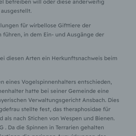
 betreiben will oder diese anderweitig
ausgestellt.
ungen für wirbellose Gifttiere der
 führen, in dem Ein- und Ausgänge der
hen,
ng,
essen,
ser
s bei diesen Arten ein Herkunftsnachweis beim
 eines Vogelspinnenhalters entschieden,
aten
e
nenhalter hatte bei seiner Gemeinde eine
ayerischen Verwaltungsgericht Ansbach. Dies
fern
n und
defrau stellte fest, das theraphosidae für
e
nd als nach Stichen von Wespen und Bienen.
esen
 . Da die Spinnen in Terrarien gehalten