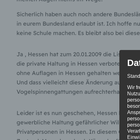
Sicherlich haben auch noch andere Bundeslän
in eurem Bundesland erlaubt ist. Ich hoffe n
keine Schule machen. Es bleibt also bei di
Ja , Hessen hat zum 20.01.2009 die Liste de
Da
die private Haltung in Hessen verboten sind 
ohne Auflagen in Hessen gehalten werden. Es
Stand
Und dass vielleicht diese Änderung auch ei
Wir f
Vogelspinnengattungen aufrechterhalten, ei
Nutzu
perso
beson
Leider ist es nun geschehen, Hessen hat als
Anspr
perso
gewerbliche Haltung gefährlicher Wildtiere 
perso
Privatpersonen in Hessen. In diesem Gesetz
Verar
Einwi