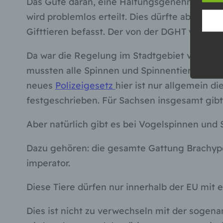
Das Gute daran, eine Haltungsgenehmigung fü
wird problemlos erteilt. Dies dürfte aber auc
Gifttieren befasst. Der von der DGHT vorges
Da war die Regelung im Stadtgebiet von Dres
mussten alle Spinnen und Spinnentiere beim 
neues
Polizeigesetz
hier ist nur allgemein 
festgeschrieben. Für Sachsen insgesamt gibt
Aber natürlich gibt es bei Vogelspinnen und
Dazu gehören: die gesamte Gattung Brachypelm
imperator.
Diese Tiere dürfen nur innerhalb der EU mit
Dies ist nicht zu verwechseln mit der sogenan